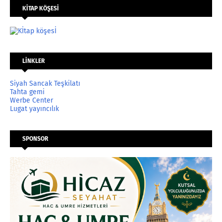
KİTAP KÖŞESİ
LİNKLER
Siyah Sancak Teşkilatı
Tahta gemi
Werbe Center
Lugat yayıncılık
SPONSOR