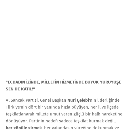
"ECDADIN İZİNDE, MİLLETİN HİZMETİNDE BÜYÜK YÜRÜYÜŞE
SEN DE KATIL!"
Al Sancak Partisi, Genel Başkan
Nuri Çelebi
'nin liderliğinde
Türkiye'nin dört bir yanında hızla büyüyen, her il ve ilçede
teşkilatlanarak millete umut veren güçlü bir halk hareketine
dönüşüyor. Partinin hedefi sadece teşkilat kurmak değil,
her gönüle girmek
, her vatandaşın yüreğine dokunmak ve