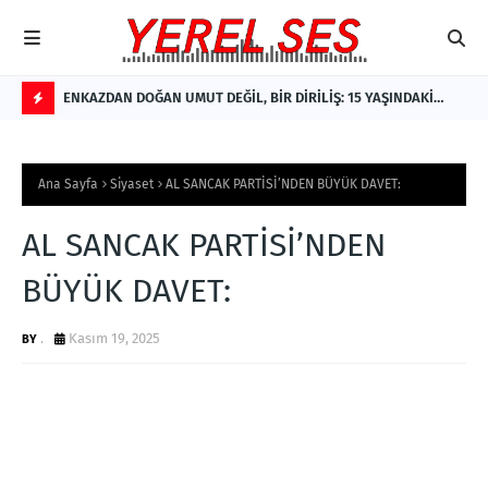
e Yeni
ENKAZDAN DOĞAN UMUT DEĞİL, BİR DİRİLİŞ: 15 YAŞINDAKİ
Ter
den
NİSANUR İLHAN'IN TÜRKİYE'Yİ DERİNDEN ETKİLEYECEK
F
HİKÂYESİ
L
Ana Sayfa
Siyaset
AL SANCAK PARTİSİ’NDEN BÜYÜK DAVET:
A
S
AL SANCAK PARTİSİ’NDEN
H
BÜYÜK DAVET:
.
Kasım 19, 2025