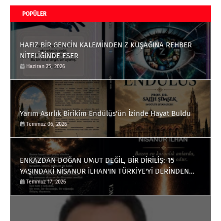
POPÜLER
HAFIZ BİR GENCİN KALEMİNDEN Z KUŞAĞINA REHBER
NİTELİĞİNDE ESER
Haziran 25, 2026
Yarım Asırlık Birikim Endülüs'ün İzinde Hayat Buldu
Temmuz 06, 2026
ENKAZDAN DOĞAN UMUT DEĞİL, BİR DİRİLİŞ: 15
YAŞINDAKİ NİSANUR İLHAN'IN TÜRKİYE'Yİ DERİNDEN
ETKİLEYECEK HİKÂYESİ
Temmuz 17, 2026