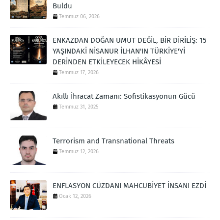
Buldu
Temmuz 06, 2026
ENKAZDAN DOĞAN UMUT DEĞİL, BİR DİRİLİŞ: 15
YAŞINDAKİ NİSANUR İLHAN'IN TÜRKİYE'Yİ
DERİNDEN ETKİLEYECEK HİKÂYESİ
Temmuz 17, 2026
Akıllı İhracat Zamanı: Sofistikasyonun Gücü
Temmuz 31, 2025
Terrorism and Transnational Threats
Temmuz 12, 2026
ENFLASYON CÜZDANI MAHCUBİYET İNSANI EZDİ
Ocak 12, 2026