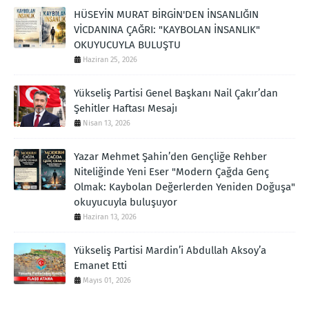
HÜSEYİN MURAT BİRGİN'DEN İNSANLIĞIN
VİCDANINA ÇAĞRI: "KAYBOLAN İNSANLIK"
OKUYUCUYLA BULUŞTU
Haziran 25, 2026
Yükseliş Partisi Genel Başkanı Nail Çakır’dan
Şehitler Haftası Mesajı
Nisan 13, 2026
Yazar Mehmet Şahin’den Gençliğe Rehber
Niteliğinde Yeni Eser "Modern Çağda Genç
Olmak: Kaybolan Değerlerden Yeniden Doğuşa"
okuyucuyla buluşuyor
Haziran 13, 2026
Yükseliş Partisi Mardin’i Abdullah Aksoy’a
Emanet Etti
Mayıs 01, 2026