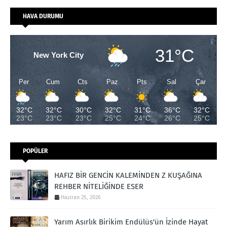
HAVA DURUMU
31°C
New York City
Per
Cum
Cts
Paz
Pts
Sal
Çar
32°C
32°C
30°C
32°C
31°C
36°C
32°C
23°C
23°C
23°C
25°C
24°C
26°C
25°C
POPÜLER
HAFIZ BİR GENCİN KALEMİNDEN Z KUŞAĞINA
REHBER NİTELİĞİNDE ESER
Haziran 25, 2026
Yarım Asırlık Birikim Endülüs'ün İzinde Hayat