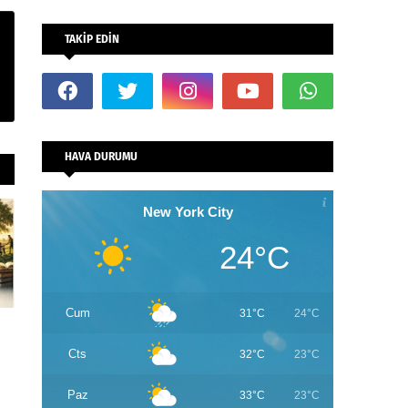
TAKİP EDİN
HAVA DURUMU
New York City
24°C
Cum
31°C
24°C
Cts
32°C
23°C
Paz
33°C
23°C