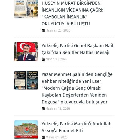
HÜSEYİN MURAT BİRGİN'DEN
İNSANLIĞIN VİCDANINA ÇAĞRI:
"KAYBOLAN İNSANLIK"
OKUYUCUYLA BULUŞTU
Haziran 25, 2026
Yükseliş Partisi Genel Başkanı Nail
Çakır’dan Şehitler Haftası Mesajı
Nisan 13, 2026
Yazar Mehmet Şahin’den Gençliğe
Rehber Niteliğinde Yeni Eser
"Modern Çağda Genç Olmak:
Kaybolan Değerlerden Yeniden
Doğuşa" okuyucuyla buluşuyor
Haziran 13, 2026
Yükseliş Partisi Mardin’i Abdullah
Aksoy’a Emanet Etti
Mayıs 01, 2026