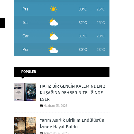
Pts
33°C
25°C
Sal
32°C
25°C
Çar
31°C
23°C
Per
30°C
23°C
POPÜLER
HAFIZ BİR GENCİN KALEMİNDEN Z
KUŞAĞINA REHBER NİTELİĞİNDE
ESER
Haziran 25, 2026
Yarım Asırlık Birikim Endülüs'ün
İzinde Hayat Buldu
Temmuz 06, 2026