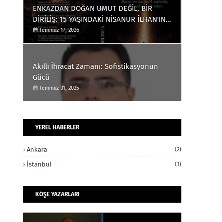
ENKAZDAN DOĞAN UMUT DEĞİL, BİR
DİRİLİŞ: 15 YAŞINDAKİ NİSANUR İLHAN'IN
TÜRKİYE'Yİ DERİNDEN ETKİLEYECEK
Temmuz 17, 2026
HİKÂYESİ
Akıllı İhracat Zamanı: Sofistikasyonun
Gücü
Temmuz 31, 2025
YEREL HABERLER
Ankara
(2)
İstanbul
(1)
KÖŞE YAZARLARI