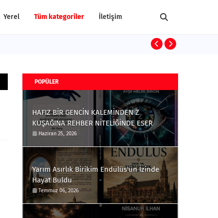
Yerel
Tüm kategoriler
İletişim
Terrorism and
POPÜLER
HAFIZ BİR GENCİN KALEMİNDEN Z
KUŞAĞINA REHBER NİTELİĞİNDE ESER
Haziran 25, 2026
Yarım Asırlık Birikim Endülüs'ün İzinde
Hayat Buldu
Temmuz 06, 2026