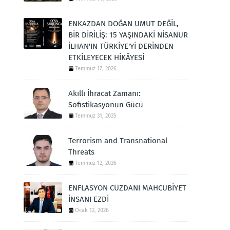
ENKAZDAN DOĞAN UMUT DEĞİL,
BİR DİRİLİŞ: 15 YAŞINDAKİ NİSANUR
İLHAN'IN TÜRKİYE'Yİ DERİNDEN
ETKİLEYECEK HİKÂYESİ
Temmuz 17, 2026
Akıllı İhracat Zamanı:
Sofistikasyonun Gücü
Temmuz 31, 2025
Terrorism and Transnational
Threats
Temmuz 12, 2026
ENFLASYON CÜZDANI MAHCUBİYET
İNSANI EZDİ
Ocak 12, 2026