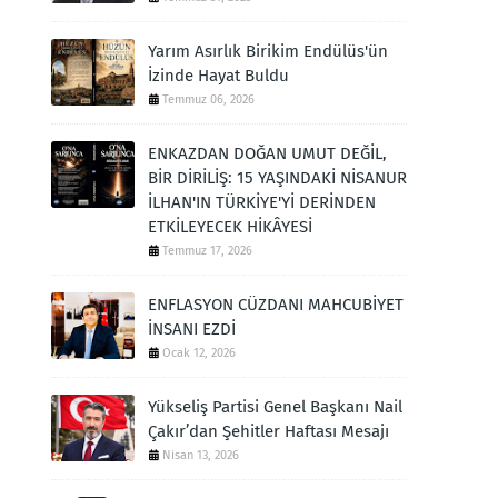
Yarım Asırlık Birikim Endülüs'ün
İzinde Hayat Buldu
Temmuz 06, 2026
ENKAZDAN DOĞAN UMUT DEĞİL,
BİR DİRİLİŞ: 15 YAŞINDAKİ NİSANUR
İLHAN'IN TÜRKİYE'Yİ DERİNDEN
ETKİLEYECEK HİKÂYESİ
Temmuz 17, 2026
ENFLASYON CÜZDANI MAHCUBİYET
İNSANI EZDİ
Ocak 12, 2026
Yükseliş Partisi Genel Başkanı Nail
Çakır’dan Şehitler Haftası Mesajı
Nisan 13, 2026