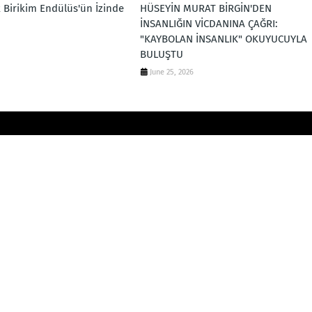
k Birikim Endülüs'ün İzinde
HÜSEYİN MURAT BİRGİN'DEN
İNSANLIĞIN VİCDANINA ÇAĞRI:
"KAYBOLAN İNSANLIK" OKUYUCUYLA
BULUŞTU
June 25, 2026