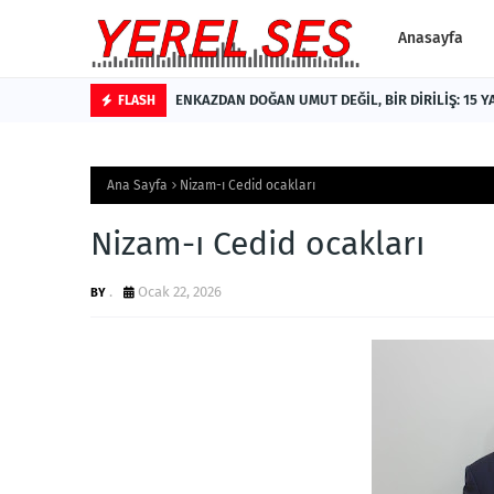
Anasayfa
ENKAZDAN DOĞAN UMUT DEĞİL, BİR DİRİLİŞ: 15 Y
FLASH
Ana Sayfa
Nizam-ı Cedid ocakları
Nizam-ı Cedid ocakları
.
Ocak 22, 2026