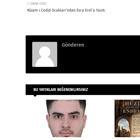
DAHA ESKI
Nizam-ı Cedid Ocakları’ndan Esra Erol’a Yanıt:
Gönderen
.
BU YAYINLARI BEĞENEBILIRSINIZ