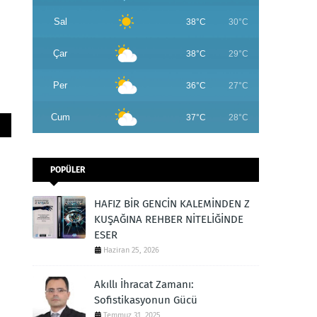
Sal
38°C
30°C
Çar
38°C
29°C
Per
36°C
27°C
Cum
37°C
28°C
POPÜLER
HAFIZ BİR GENCİN KALEMİNDEN Z
KUŞAĞINA REHBER NİTELİĞİNDE
ESER
Haziran 25, 2026
Akıllı İhracat Zamanı:
Sofistikasyonun Gücü
Temmuz 31, 2025