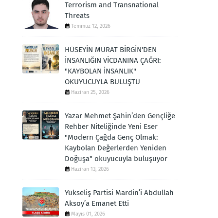
Terrorism and Transnational
Threats
Temmuz 12, 2026
HÜSEYİN MURAT BİRGİN'DEN
İNSANLIĞIN VİCDANINA ÇAĞRI:
"KAYBOLAN İNSANLIK"
OKUYUCUYLA BULUŞTU
Haziran 25, 2026
Yazar Mehmet Şahin’den Gençliğe
Rehber Niteliğinde Yeni Eser
"Modern Çağda Genç Olmak:
Kaybolan Değerlerden Yeniden
Doğuşa" okuyucuyla buluşuyor
Haziran 13, 2026
Yükseliş Partisi Mardin’i Abdullah
Aksoy’a Emanet Etti
Mayıs 01, 2026