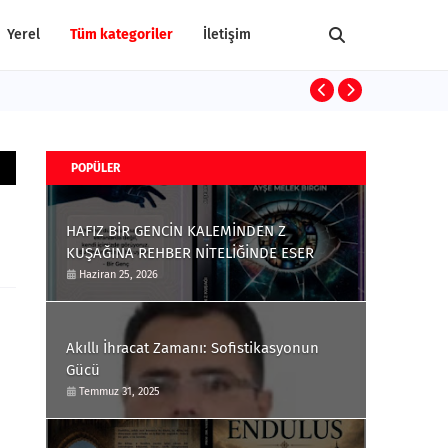
Yerel
Tüm kategoriler
İletişim
Terrorism and
POPÜLER
HAFIZ BİR GENCİN KALEMİNDEN Z
KUŞAĞINA REHBER NİTELİĞİNDE ESER
Haziran 25, 2026
Akıllı İhracat Zamanı: Sofistikasyonun
Gücü
Temmuz 31, 2025