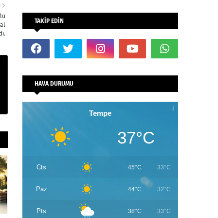
I
lu
TAKİP EDİN
sal
ı.
HAVA DURUMU
Tempe
37°C
Cts
45°C
33°C
Paz
44°C
32°C
Pts
38°C
33°C