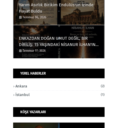
Yarım Asırlık Birikim Endülüs'ün İzinde
Hayat Buldu
Temmuz 06, 2026
ENKAZDAN DOĞAN UMUT DEĞİL, BİR
DİRİLİŞ: 15 YAŞINDAKİ NİSANUR İLHAN'IN
TÜRKİYE'Yİ DERİNDEN ETKİLEYECEK
Temmuz 17, 2026
HİKÂYESİ
YEREL HABERLER
Ankara
(2)
İstanbul
(1)
KÖŞE YAZARLARI