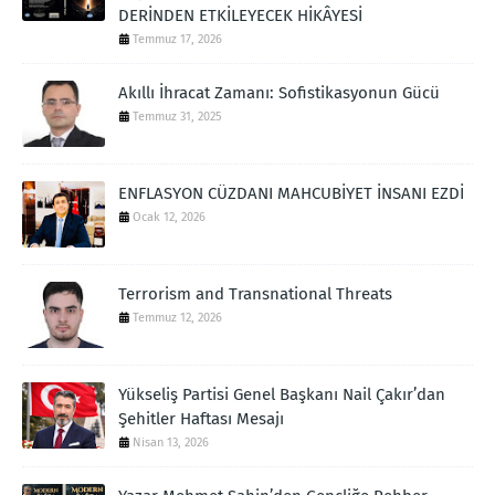
DERİNDEN ETKİLEYECEK HİKÂYESİ
Temmuz 17, 2026
Akıllı İhracat Zamanı: Sofistikasyonun Gücü
Temmuz 31, 2025
ENFLASYON CÜZDANI MAHCUBİYET İNSANI EZDİ
Ocak 12, 2026
Terrorism and Transnational Threats
Temmuz 12, 2026
Yükseliş Partisi Genel Başkanı Nail Çakır’dan
Şehitler Haftası Mesajı
Nisan 13, 2026