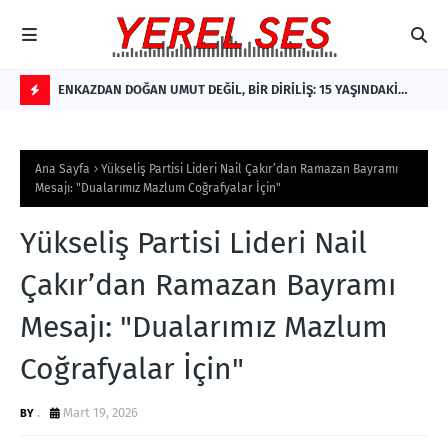
e Yeni
ENKAZDAN DOĞAN UMUT DEĞİL, BİR DİRİLİŞ: 15 YAŞINDAKİ
Ter
den
NİSANUR İLHAN'IN TÜRKİYE'Yİ DERİNDEN ETKİLEYECEK
F
HİKÂYESİ
L
Ana Sayfa
Yükseliş Partisi Lideri Nail Çakır’dan Ramazan Bayramı
A
Mesajı: "Dualarımız Mazlum Coğrafyalar İçin"
S
Yükseliş Partisi Lideri Nail
H
Çakır’dan Ramazan Bayramı
Mesajı: "Dualarımız Mazlum
Coğrafyalar İçin"
.
Mart 19, 2026