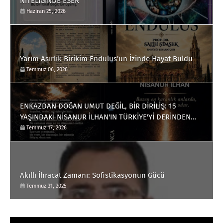
NİTELİĞİNDE ESER
Haziran 25, 2026
Yarım Asırlık Birikim Endülüs'ün İzinde Hayat Buldu
Temmuz 06, 2026
ENKAZDAN DOĞAN UMUT DEĞİL, BİR DİRİLİŞ: 15
YAŞINDAKİ NİSANUR İLHAN'IN TÜRKİYE'Yİ DERİNDEN
ETKİLEYECEK HİKÂYESİ
Temmuz 17, 2026
Akıllı İhracat Zamanı: Sofistikasyonun Gücü
Temmuz 31, 2025