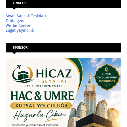
LİNKLER
Siyah Sancak Teşkilatı
Tahta gemi
Werbe Center
Lugat yayıncılık
SPONSOR