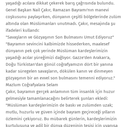
yaşadığı acılara dikkat çekerek barış çağrısında bulundu.
Genel Başkan Nail Çakır, Ramazan Bayramı'nın manevi
coşkusunu paylaşırken, dünyanın çeşitli bölgelerinde zulüm
altında olan Müslümanları unutmadı. Çakır, mesajında şu
ifadeleri kullandı:
"Savaşların ve Gözyaşının Son Bulmasını Umut Ediyoruz"
"Bayramın sevincini kalbimizde hissederken, maalesef
dünyanın pek çok yerinde Müslüman kardeşlerimizin
yaşadığı acılar yüreğimizi dağlıyor. Gazze'den Arakan'a,
Doğu Türkistan'dan gönül coğrafyamızın dört bir yanına
kadar süregelen savaşların, dökülen kanın ve dinmeyen
gözyaşının bir an evvel son bulmasını temenni ediyoruz."
Mazlum Coğrafyalara Selam
Çakır, bayramın gerçek anlamının tüm insanlık için huzur
gelmesiyle tamamlanacağını belirterek şunları ekledi:
"Müslüman kardeşlerimizin de baskı ve zulümden uzak;
mutlu, huzurlu ve güven içinde bayram geçireceği yılların
özlemini çekiyoruz. Bu mübarek günlerin, kardeşlerimizin
kurtuluşuna ve adil bir dünya düzeninin tesisi için uyanışa