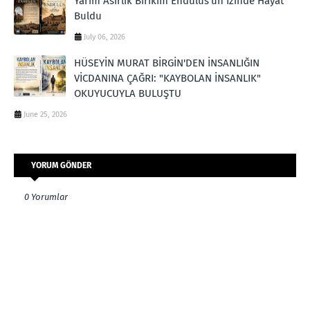
Yarım Asırlık Birikim Endülüs'ün İzinde Hayat
Buldu
July 06, 2026
HÜSEYİN MURAT BİRGİN'DEN İNSANLIĞIN
VİCDANINA ÇAĞRI: "KAYBOLAN İNSANLIK"
OKUYUCUYLA BULUŞTU
June 25, 2026
YORUM GÖNDER
0 Yorumlar