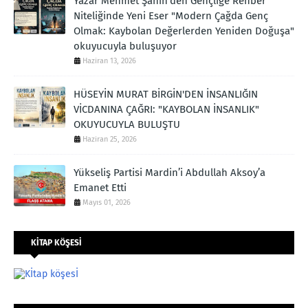
Yazar Mehmet Şahin’den Gençliğe Rehber
Niteliğinde Yeni Eser "Modern Çağda Genç
Olmak: Kaybolan Değerlerden Yeniden Doğuşa"
okuyucuyla buluşuyor
Haziran 13, 2026
HÜSEYİN MURAT BİRGİN'DEN İNSANLIĞIN
VİCDANINA ÇAĞRI: "KAYBOLAN İNSANLIK"
OKUYUCUYLA BULUŞTU
Haziran 25, 2026
Yükseliş Partisi Mardin’i Abdullah Aksoy’a
Emanet Etti
Mayıs 01, 2026
KİTAP KÖŞESİ