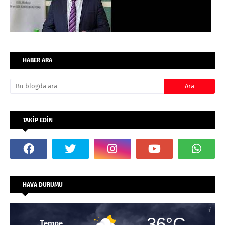
HABER ARA
TAKİP EDİN
HAVA DURUMU
36°C
Tempe