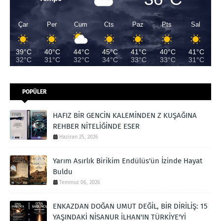
Çar
Per
Cum
Cts
Paz
Pts
Sal
39°C
40°C
44°C
45°C
41°C
40°C
41°C
32°C
31°C
32°C
34°C
33°C
33°C
31°C
POPÜLER
HAFIZ BİR GENCİN KALEMİNDEN Z KUŞAĞINA
REHBER NİTELİĞİNDE ESER
Haziran 25, 2026
Yarım Asırlık Birikim Endülüs'ün İzinde Hayat
Buldu
Temmuz 06, 2026
ENKAZDAN DOĞAN UMUT DEĞİL, BİR DİRİLİŞ: 15
YAŞINDAKİ NİSANUR İLHAN'IN TÜRKİYE'Yİ